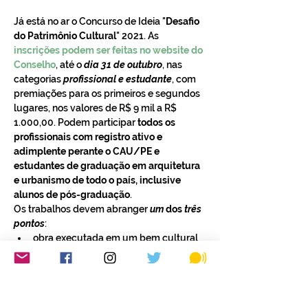
Já está no ar o Concurso de Ideia "
Desafio 
do Patrimônio Cultural
" 2021. As 
inscrições podem ser feitas no website do 
Conselho
, até o 
dia 31 de outubro
, nas 
categorias 
profissional e estudante
, com 
premiações para os primeiros e segundos 
lugares, nos valores de R$ 9 mil a R$ 
1.000,00. Podem participar
 todos os 
profissionais com registro ativo e 
adimplente perante o CAU/PE e 
estudantes de graduação em arquitetura 
e urbanismo de todo o país, inclusive 
alunos de pós-graduação
.
Os trabalhos devem abranger
um
 dos 
três 
pontos
: 
obra executada em um bem cultural 
na qual, além da qualidade do 
projeto, são destacados os desafios 
para sua concretização; 
projeto de conservação e/ou 