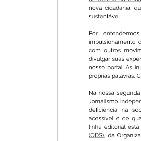
nova cidadania, q
sustentável.
Por entendermos
impulsionamento da
com outros movim
divulgar suas exper
nosso portal. As in
próprias palavras. C
Na nossa segunda 
Jornalismo Indepe
deficiência na so
acessível e de qu
linha editorial est
(ODS)
, da Organiz