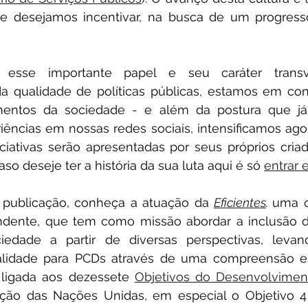
ue desejamos incentivar, na busca de um progresso
 esse importante papel e seu caráter transv
 qualidade de políticas públicas, estamos em cons
entos da sociedade - e além da postura que já
iências em nossas redes sociais, intensificamos ago
iciativas serão apresentadas por seus próprios criad
aso deseje ter a história da sua luta aqui é só 
entrar 
publicação, conheça a atuação da 
Eficientes
. 
uma o
ndente, que tem como missão abordar a inclusão 
ciedade a partir de diversas perspectivas, levan
alidade para PCDs através de uma compreensão esp
á ligada aos dezessete 
Objetivos do Desenvolviment
ação das Nações Unidas, em especial o Objetivo 4