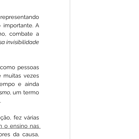
 representando 
importante. A 
o, combate a 
 invisibilidade 
 como pessoas 
 muitas vezes 
empo e ainda 
ismo
, um termo 
.
Durante o mês de agosto de 2021, Milton Ribeiro, o Ministro da Educação, fez várias 
m o ensino nas 
res da causa, 