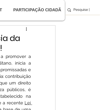
T
PARTICIPAÇÃO CIDADÃ
 MPPE
s
ia da
!
a promover a 
ano, inicia a 
promissadas e 
: contribuição 
que um direito 
 públicos, é 
tabelecido na 
e a recente 
Lei 
 a base de uma 