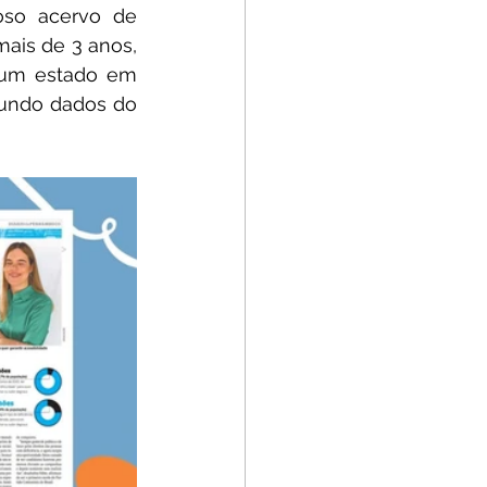
so acervo de 
is de 3 anos, 
 um estado em 
undo dados do 