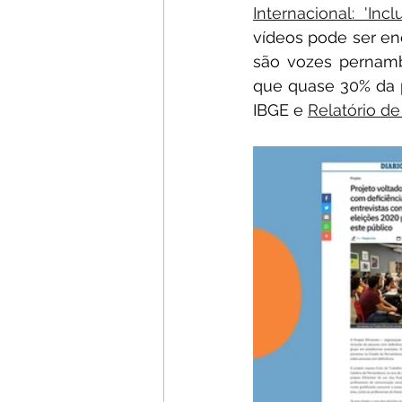
Internacional: 'In
vídeos pode ser en
são vozes pernamb
que quase 30% da p
IBGE e 
Relatório d