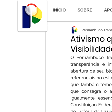
INÍCIO
SOBRE
APO
Todos os posts
Artigos e Po
Pernambuco Trans
Apurações do TCEPE
P
Ativismo q
Visibilidad
O Pernambuco Tran
transparência e in
abertura de seu b
referenciais no est
que também temos
que consagra o al
igualmente essenc
Constituição Feder
de Defesa do Usuár