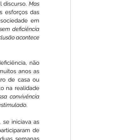
 discurso. 
Mas 
s esforços das 
 sociedade em 
em deficiência 
clusão acontece 
iciência, não 
muitos anos as 
ro de casa ou 
 na realidade 
sa convivência 
 estimulado
.
e iniciava as 
articiparam de 
 duas semanas 