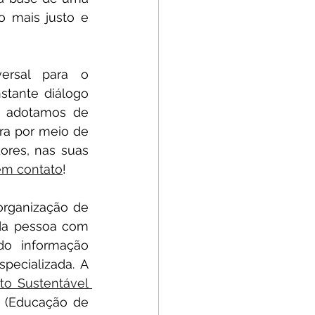
 mais justo e 
ersal para o 
tante diálogo 
 adotamos de 
ra por meio de 
ores, nas suas 
em contato
! 
rganização de 
da pessoa com 
do informação 
ecializada. A 
o Sustentável 
 (Educação de 