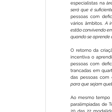
especialistas na ár
será que é suficient
pessoas com defic
vários âmbitos. 
A i
estão convivendo em
quando se aprende 
O retorno da cria
incentiva o aprendi
pessoas com defic
trancadas em quart
das pessoas com d
para que sejam queb
Ao mesmo tempo que
paralímpiadas de Tó
20 das 22 modalid