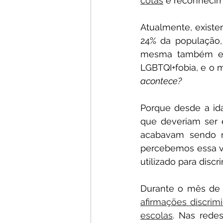
cotas
 e reconhecime
Atualmente, existe
24% da população, 
mesma também est
LGBTQI+fobia, e o 
acontece?
Porque desde a id
que deveriam ser e
acabavam sendo mo
percebemos essa v
utilizado para discr
afirmações discrim
escolas
. Nas redes