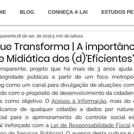
IE
BLOG
CONHEÇA A LAI
ESTUDOS PE
sicionamentos
Orçamento Público
Atuações do
parente
18 de set. de 2021
5 min de leitura
oder Legislativo
Ativismo que Transforma | História
ue Transforma | A importânc
e Midiática dos (d)'Eficientes'
sparente, projeto que há mais de 3 anos ajuda 
tegridade públicas a partir de um foco metropolit
log como um canal para divulgação de atuações com
ado com o propósito de desenvolvimento da cidadania
 como objetivo. O 
Acesso à Informação
, mais do 
cance de qualquer cidadão a dados por natureza
ial para o aprimoramento do controle social es
al (reforçado com a 
Lei de Responsabilidade Fiscal
 
io de Serviços Públicos
). O avanço desta cultura é