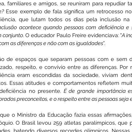
ea, familiares e amigos, se reuniram para repudiar tal
e?
 Esse exemplo de fala significa um retrocesso no
iência, que lutam todos os dias pela inclusão na
nclusão acontece quando pessoas com deficiência e s
 conjunto
. O educador Paulo Freire evidenciava: "
A in
com as diferenças e não com as igualdades
”.
ção de espaços que separam pessoas com e sem def
zado, respeito, e convívio entre as diferenças. Por 
iência eram escondidas da sociedade, viviam dent
os. Essas atitudes e comportamentos refletem muito
eficiência no presente. 
É de grande importância es
rados preconceitos, e o respeito entre as pessoas seja
 o Ministro da Educação fazia essas afirmações, s
quio. O Brasil levou 259 atletas paralímpicos, que p
ades, batendo diversos recordes olímpicos. Nessas