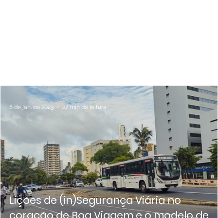
BLOG
8 de jan. de 2023
27 min de leitura
Lições de (in)Segurança Viária no
e
coração de Boa Viagem e o modelo de