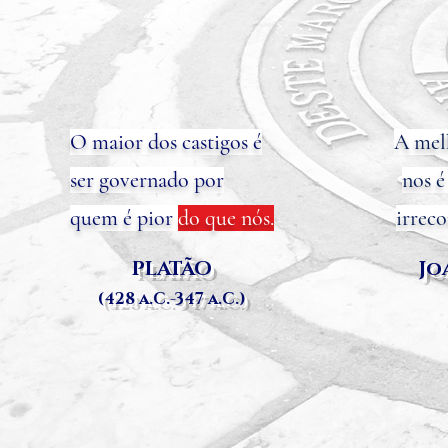
O maior dos castigos é
A melh
ser governado por
nos é
quem é pior
do que nós.
irreco
PLATÃO
Jo
(428 a.C.-347 a.C.)