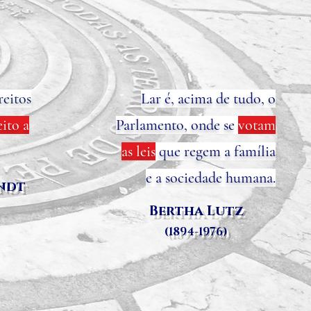
reitos
Lar é, acima de tudo, o
eito a
Parlamento, onde se
votam
as leis
que regem a família
e a sociedade humana.
ndt
Bertha Lutz
(1894-1976)