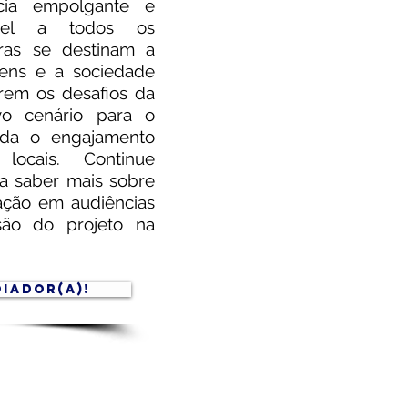
cia empolgante e
sível a todos os
tras se destinam a
ovens e a sociedade
arem os desafios da
o cenário para o
nda o engajamento
locais. Continue
a saber mais sobre
pação em audiências
são do projeto na
OIADOR(A)!