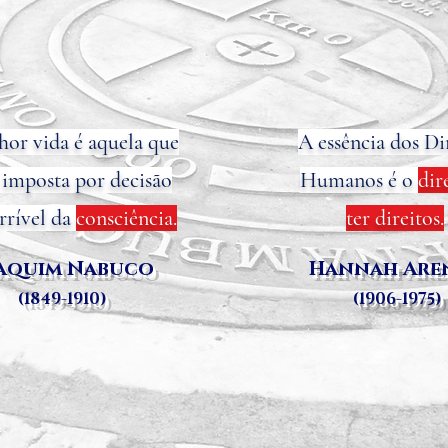
or vida é aquela que
A essência dos Di
 imposta por decisão
Humanos é o
dir
rrível da
consciência.
ter direitos.
aquim Nabuco
Hannah Are
(1849-1910)
(1906-1975)