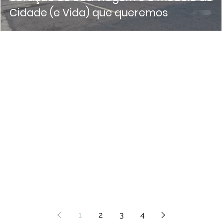
Cidade (e Vida) que queremos
1
2
3
4