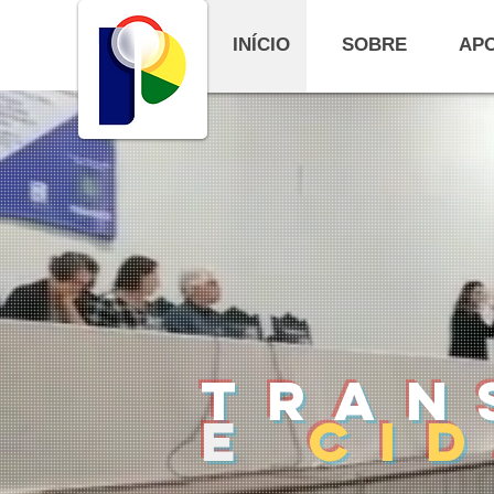
INÍCIO
SOBRE
APO
Tran
E
Cid